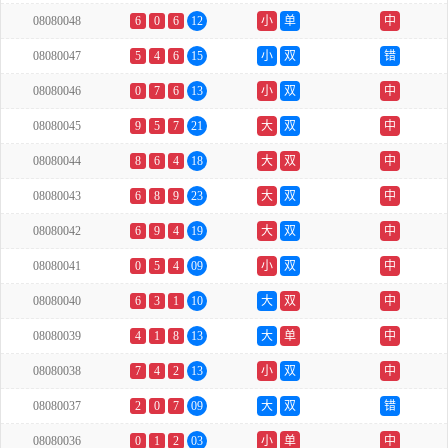
08080048
6
0
6
12
小
单
中
08080047
5
4
6
15
小
双
错
08080046
0
7
6
13
小
双
中
08080045
9
5
7
21
大
双
中
08080044
8
6
4
18
大
双
中
08080043
6
8
9
23
大
双
中
08080042
6
9
4
19
大
双
中
08080041
0
5
4
09
小
双
中
08080040
6
3
1
10
大
双
中
08080039
4
1
8
13
大
单
中
08080038
7
4
2
13
小
双
中
08080037
2
0
7
09
大
双
错
08080036
0
1
2
03
小
单
中