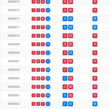
08080074
2
9
8
19
大
单
中
08080073
7
3
5
15
大
单
中
08080072
3
1
8
12
大
单
错
08080071
1
1
3
05
大
双
错
08080070
3
1
0
04
小
双
中
08080069
7
2
5
14
大
双
中
08080068
5
2
6
13
小
双
中
08080067
8
6
1
15
大
单
中
08080066
5
2
2
09
小
双
中
08080065
9
6
9
24
小
双
中
08080064
6
2
5
13
小
单
中
08080063
3
1
2
06
大
双
中
08080062
3
5
7
15
小
双
错