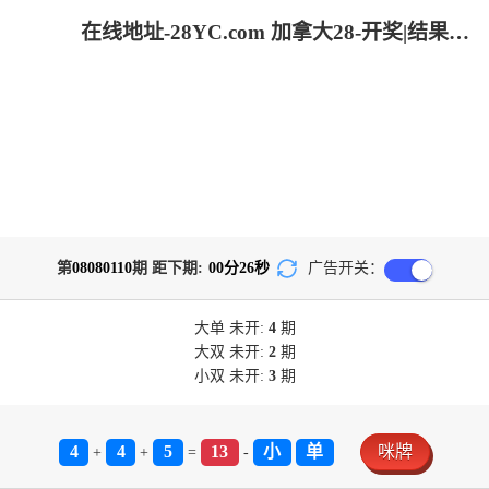
在线地址-28YC.com 加拿大28-开奖|结果走势|加拿大PC28大神预测|加拿大28刮奖预测|加拿大PC历史走势|加拿大结果咪牌查询
第
08080110
期 距下期:
00
分
26
秒
广告开关：
大单
未开:
4
期
大双
未开:
2
期
小双
未开:
3
期
4
4
5
13
小
单
咪牌
+
+
=
-