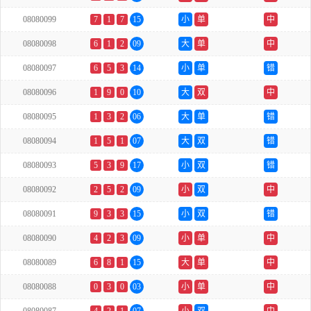
08080099
7
1
7
15
小
单
中
08080098
6
1
2
09
大
单
中
08080097
6
5
3
14
小
单
错
08080096
1
9
0
10
大
双
中
08080095
1
3
2
06
大
单
错
08080094
1
5
1
07
大
双
错
08080093
5
3
9
17
小
双
错
08080092
2
5
2
09
小
双
中
08080091
9
3
3
15
小
双
错
08080090
4
2
3
09
小
单
中
08080089
6
8
1
15
大
单
中
08080088
0
3
0
03
小
单
中