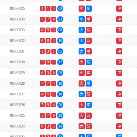
08080035
3
1
4
08
小
单
中
08080034
7
7
9
23
小
单
中
08080033
0
5
3
08
大
双
中
08080032
0
8
2
10
大
双
中
08080031
1
3
1
05
大
单
中
08080030
7
9
1
17
大
双
中
08080029
0
3
6
09
小
单
中
08080028
7
7
4
18
大
单
中
08080027
4
5
1
10
大
双
中
08080026
7
9
4
20
大
单
中
08080025
5
7
6
18
大
双
中
08080024
9
3
2
14
大
双
中