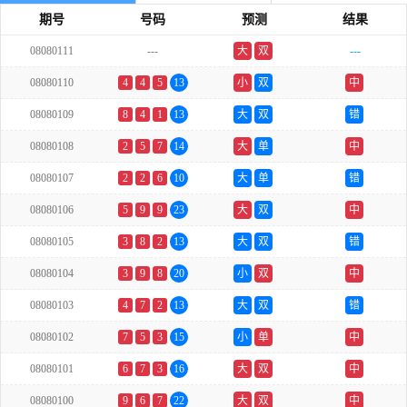
期号
号码
预测
结果
08080111
---
大
双
---
08080110
4
4
5
13
小
双
中
08080109
8
4
1
13
大
双
错
08080108
2
5
7
14
大
单
中
08080107
2
2
6
10
大
单
错
08080106
5
9
9
23
大
双
中
08080105
3
8
2
13
大
双
错
08080104
3
9
8
20
小
双
中
08080103
4
7
2
13
大
双
错
08080102
7
5
3
15
小
单
中
08080101
6
7
3
16
大
双
中
08080100
9
6
7
22
大
双
中