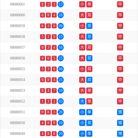
08080061
8
2
3
13
小
单
中
08080060
6
8
4
18
大
双
中
08080059
6
3
0
09
小
双
中
08080058
5
1
9
15
大
双
中
08080057
9
3
4
16
大
双
中
08080056
4
6
5
15
大
双
中
08080055
5
3
0
08
小
双
中
08080054
9
8
4
21
大
双
中
08080053
8
4
7
19
大
单
中
08080052
1
3
1
05
大
单
中
08080051
9
8
3
20
小
单
错
08080050
4
6
9
19
小
双
错
08080049
4
8
8
20
小
单
错