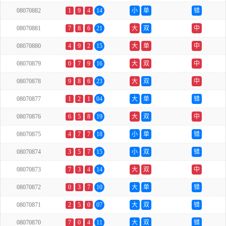
08070882
1
9
4
14
小
单
错
08070881
7
8
6
21
大
双
中
08070880
4
9
2
15
大
单
中
08070879
0
7
9
16
大
双
中
08070878
9
8
6
23
大
双
中
08070877
1
2
1
04
大
单
错
08070876
6
5
8
19
大
双
中
08070875
4
7
7
18
小
单
错
08070874
3
5
7
15
小
双
错
08070873
7
3
4
14
大
双
中
08070872
0
3
7
10
大
单
错
08070871
2
5
0
07
大
双
错
08070870
7
0
4
11
大
双
错