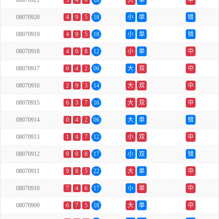
08070921
5
4
9
18
大
单
中
08070920
4
9
5
18
小
单
错
08070919
4
9
5
18
小
单
错
08070918
4
0
8
12
小
单
中
08070917
0
4
2
06
大
双
中
08070916
2
9
3
14
大
双
中
08070915
6
3
7
16
大
双
中
08070914
0
4
2
06
大
单
错
08070913
1
4
7
12
小
双
中
08070912
9
0
8
17
小
双
错
08070911
9
8
5
22
大
单
中
08070910
7
4
6
17
小
单
中
08070909
6
7
5
18
大
单
中