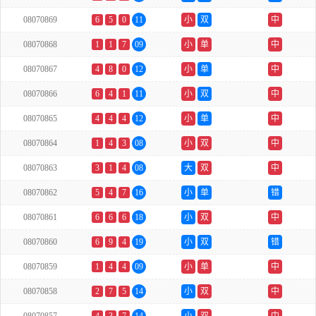
08070869
6
5
0
11
小
双
中
08070868
1
1
7
09
小
单
中
08070867
4
8
0
12
小
单
中
08070866
6
4
1
11
小
双
中
08070865
4
4
4
12
小
单
中
08070864
1
4
3
08
小
双
中
08070863
3
1
4
08
大
双
中
08070862
5
4
7
16
小
单
错
08070861
6
6
6
18
小
双
中
08070860
6
9
4
19
小
双
错
08070859
1
4
4
09
小
单
中
08070858
2
7
5
14
小
双
中