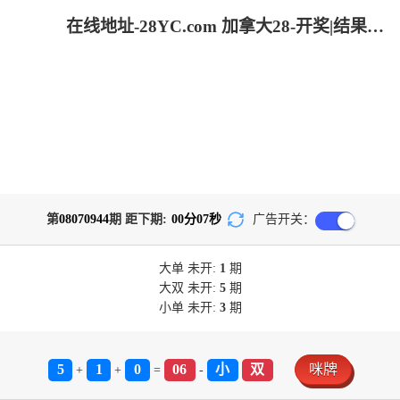
在线地址-28YC.com 加拿大28-开奖|结果走势|加拿大PC28大神预测|加拿大28刮奖预测|加拿大PC历史走势|加拿大结果咪牌查询
第
08070944
期 距下期:
00
分
07
秒
广告开关：
大单
未开:
1
期
大双
未开:
5
期
小单
未开:
3
期
5
1
0
06
小
双
咪牌
+
+
=
-