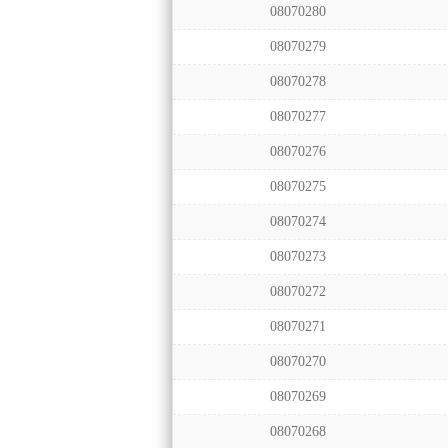
08070280
08070279
08070278
08070277
08070276
08070275
08070274
08070273
08070272
08070271
08070270
08070269
08070268