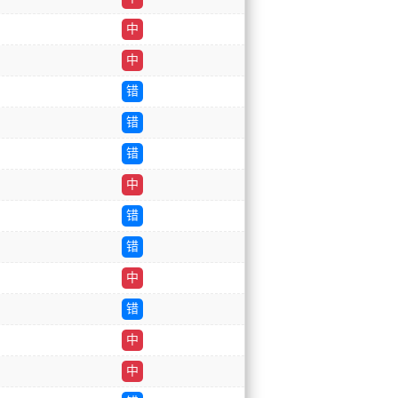
中
中
错
错
错
中
错
错
中
错
中
中