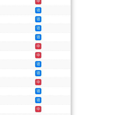
中
错
错
错
错
中
中
错
错
中
错
错
中