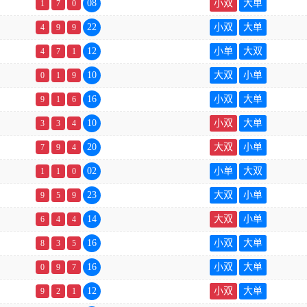
08
小双
大单
1
7
0
22
小双
大单
4
9
9
12
小单
大双
4
7
1
10
大双
小单
0
1
9
16
小双
大单
9
1
6
10
小双
大单
3
3
4
20
大双
小单
7
9
4
02
小单
大双
1
1
0
23
大双
小单
9
5
9
14
大双
小单
6
4
4
16
小双
大单
8
3
5
16
小双
大单
0
9
7
12
小双
大单
9
2
1