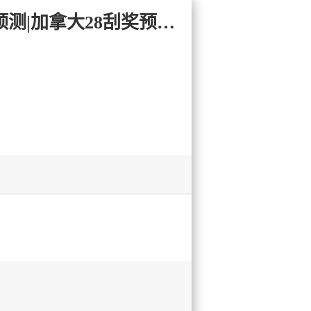
在线地址-28YC.com 加拿大28-开奖|结果走势|加拿大PC28大神预测|加拿大28刮奖预测|加拿大PC历史走势|加拿大结果咪牌查询