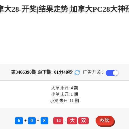
第
3466390
期 距下期:
01
分
48
秒
广告开关：
大单
未开:
4
期
小单
未开:
1
期
小双
未开:
11
期
6
+
0
+
8
=
14
-
大
双
咪牌