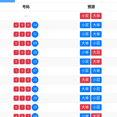
号码
预测
---
小双
大单
14
小双
大单
6
0
8
11
小双
大单
2
1
8
09
大单
小双
0
1
8
18
小单
大双
7
8
3
15
小双
大单
9
1
5
07
小双
大单
5
0
2
21
大单
小双
6
7
8
16
大单
小双
1
6
9
20
大单
小双
9
7
4
19
大单
小双
6
7
6
14
小单
大双
4
8
2