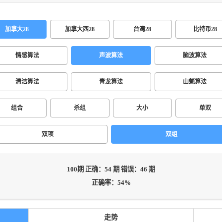
加拿大28
加拿大西28
台湾28
比特币28
情感算法
声波算法
脑波算法
清洁算法
青龙算法
山魈算法
组合
杀组
大小
单双
双项
双组
100期 正确：54 期 错误：46 期
正确率：54%
走势