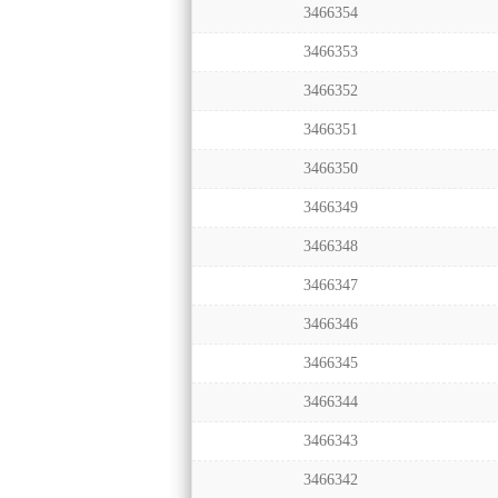
3466354
3466353
3466352
3466351
3466350
3466349
3466348
3466347
3466346
3466345
3466344
3466343
3466342