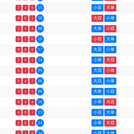
15
小双
大单
2
4
9
18
大双
小单
8
8
2
08
大单
小双
3
1
4
10
小双
大单
8
2
0
17
大双
小单
9
8
0
14
小单
大双
5
6
3
09
大双
小单
6
3
0
06
大双
小单
0
4
2
09
大单
小双
3
1
5
16
小单
大双
8
4
4
13
小双
大单
4
8
1
14
小单
大双
2
8
4
14
小双
大单
3
3
8