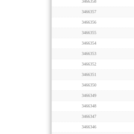
3466358
3466357
3466356
3466355
3466354
3466353
3466352
3466351
3466350
3466349
3466348
3466347
3466346