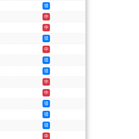
错
中
中
错
中
错
错
中
中
错
错
错
中