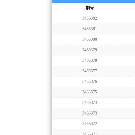
期号
3466382
3466381
3466380
3466379
3466378
3466377
3466376
3466375
3466374
3466373
3466372
3466371