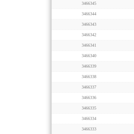
3466345
3466344
3466343
3466342
3466341
3466340
3466339
3466338
3466337
3466336
3466335
3466334
3466333