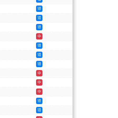
错
错
错
中
错
错
错
中
中
中
错
错