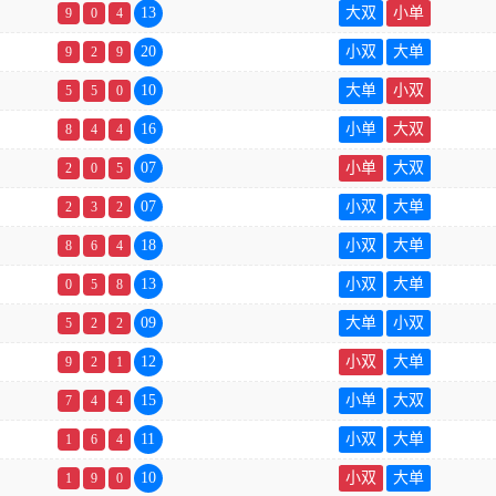
13
大双
小单
9
0
4
20
小双
大单
9
2
9
10
大单
小双
5
5
0
16
小单
大双
8
4
4
07
小单
大双
2
0
5
07
小双
大单
2
3
2
18
小双
大单
8
6
4
13
小双
大单
0
5
8
09
大单
小双
5
2
2
12
小双
大单
9
2
1
15
小单
大双
7
4
4
11
小双
大单
1
6
4
10
小双
大单
1
9
0