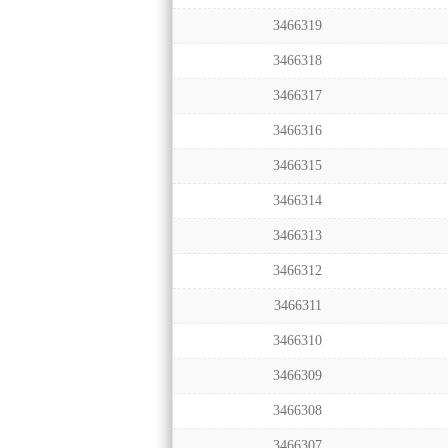
3466319
3466318
3466317
3466316
3466315
3466314
3466313
3466312
3466311
3466310
3466309
3466308
3466307