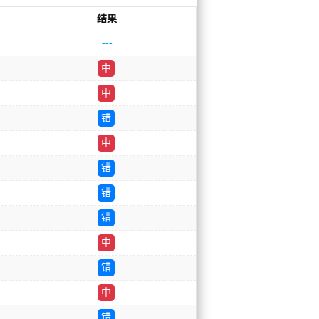
结果
---
中
中
错
中
错
错
错
中
错
中
错