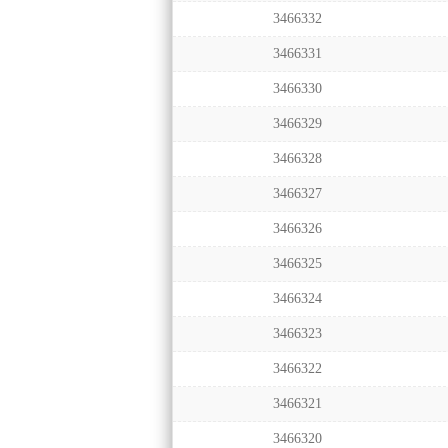
3466332
3466331
3466330
3466329
3466328
3466327
3466326
3466325
3466324
3466323
3466322
3466321
3466320