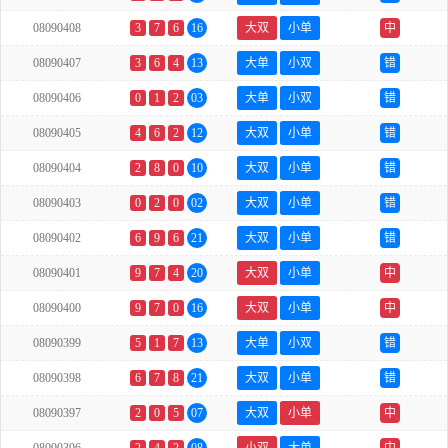
08090408
3
7
6
16
大双
小单
中
08090407
3
6
4
13
大单
小双
错
08090406
0
1
2
03
大单
小双
错
08090405
4
6
2
12
大双
小单
错
08090404
2
8
0
10
大双
小单
错
08090403
0
2
0
02
大双
小单
错
08090402
6
9
6
21
大双
小单
错
08090401
9
7
4
20
大双
小单
中
08090400
9
7
0
16
大双
小单
中
08090399
5
1
7
13
大单
小双
错
08090398
6
7
8
21
大双
小单
错
08090397
2
0
5
07
大双
小单
中