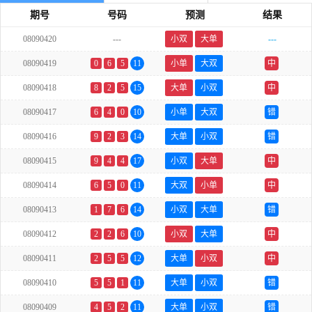
期号
号码
预测
结果
08090420
---
小双
大单
---
08090419
0
6
5
11
小单
大双
中
08090418
8
2
5
15
大单
小双
中
08090417
6
4
0
10
小单
大双
错
08090416
9
2
3
14
大单
小双
错
08090415
9
4
4
17
小双
大单
中
08090414
6
5
0
11
大双
小单
中
08090413
1
7
6
14
小双
大单
错
08090412
2
2
6
10
小双
大单
中
08090411
2
5
5
12
大单
小双
中
08090410
5
5
1
11
大单
小双
错
08090409
4
5
2
11
大单
小双
错