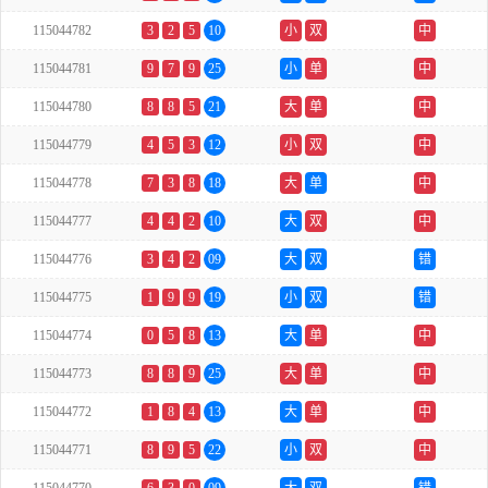
115044782
3
2
5
10
小
双
中
115044781
9
7
9
25
小
单
中
115044780
8
8
5
21
大
单
中
115044779
4
5
3
12
小
双
中
115044778
7
3
8
18
大
单
中
115044777
4
4
2
10
大
双
中
115044776
3
4
2
09
大
双
错
115044775
1
9
9
19
小
双
错
115044774
0
5
8
13
大
单
中
115044773
8
8
9
25
大
单
中
115044772
1
8
4
13
大
单
中
115044771
8
9
5
22
小
双
中