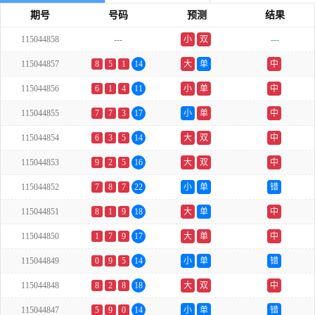
期号
号码
预测
结果
115044858
---
小
双
---
115044857
8
5
1
14
大
单
中
115044856
6
1
4
11
小
单
中
115044855
7
7
3
17
小
单
中
115044854
6
3
5
14
大
双
中
115044853
9
2
5
16
大
双
中
115044852
7
8
7
22
小
单
错
115044851
8
1
9
18
大
单
中
115044850
1
7
9
17
大
单
中
115044849
0
9
5
14
小
单
错
115044848
8
2
8
18
大
双
中
115044847
5
9
0
14
小
单
错