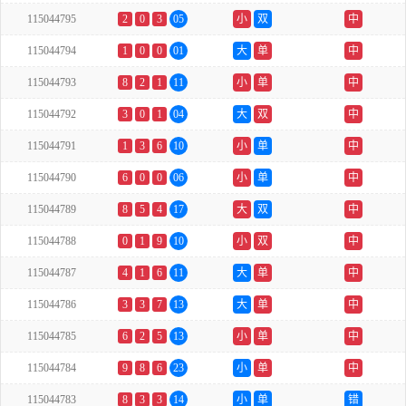
115044795
2
0
3
05
小
双
中
115044794
1
0
0
01
大
单
中
115044793
8
2
1
11
小
单
中
115044792
3
0
1
04
大
双
中
115044791
1
3
6
10
小
单
中
115044790
6
0
0
06
小
单
中
115044789
8
5
4
17
大
双
中
115044788
0
1
9
10
小
双
中
115044787
4
1
6
11
大
单
中
115044786
3
3
7
13
大
单
中
115044785
6
2
5
13
小
单
中
115044784
9
8
6
23
小
单
中
115044783
8
3
3
14
小
单
错