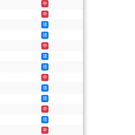
中
中
错
错
中
错
错
中
错
错
中
错
中