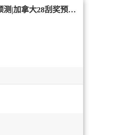
在线地址-28YC.com 加拿大28-开奖|结果走势|加拿大PC28大神预测|加拿大28刮奖预测|加拿大PC历史走势|加拿大结果咪牌查询