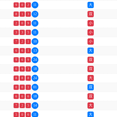
11
大
9
0
2
12
双
8
1
3
11
小
2
0
9
11
小
3
3
5
10
小
7
2
1
13
大
6
6
1
24
双
9
6
9
18
双
6
9
3
24
大
8
8
8
01
双
0
0
1
18
双
6
6
6
14
大
7
2
5
11
大
5
0
6