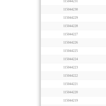
115044231
115044230
115044229
115044228
115044227
115044226
115044225
115044224
115044223
115044222
115044221
115044220
115044219