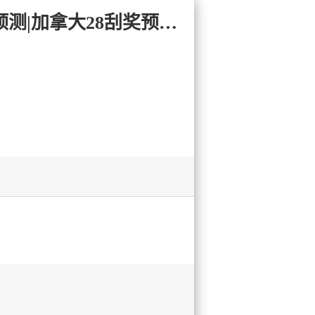
在线地址-28YC.com 加拿大28-开奖|结果走势|加拿大PC28大神预测|加拿大28刮奖预测|加拿大PC历史走势|加拿大结果咪牌查询