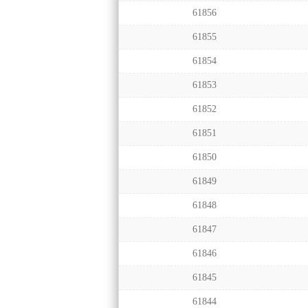
61856
61855
61854
61853
61852
61851
61850
61849
61848
61847
61846
61845
61844