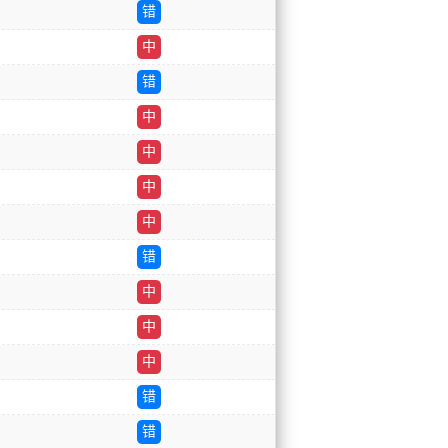
错
中
错
中
中
中
中
错
中
中
中
错
错