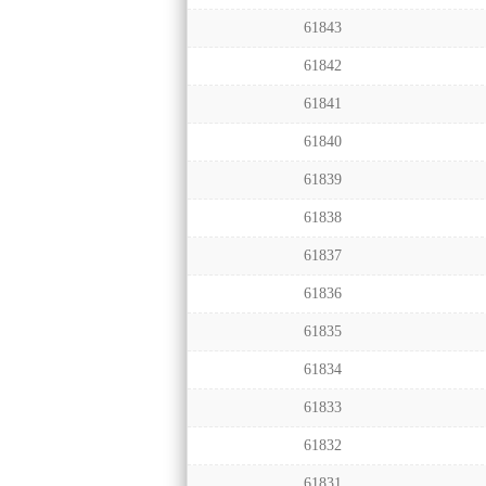
61843
61842
61841
61840
61839
61838
61837
61836
61835
61834
61833
61832
61831