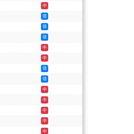
中
错
错
错
中
中
错
错
中
中
中
中
中