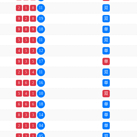
11
双
2
1
8
19
双
9
2
8
18
单
9
0
9
11
双
5
5
1
12
单
4
5
3
17
单
9
3
5
11
双
2
5
4
16
单
8
6
2
10
双
5
4
1
18
单
6
6
6
14
单
8
3
3
04
单
2
1
1
05
双
2
2
1