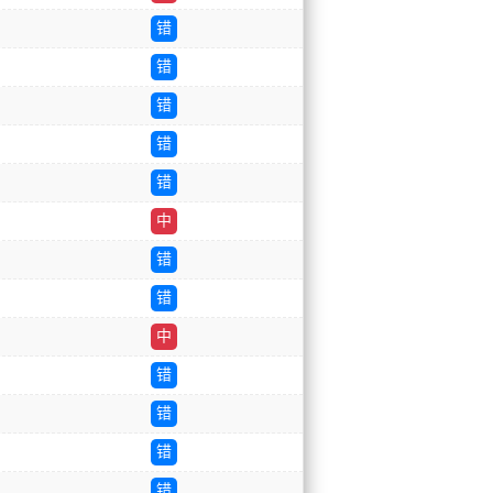
错
错
错
错
错
中
错
错
中
错
错
错
错