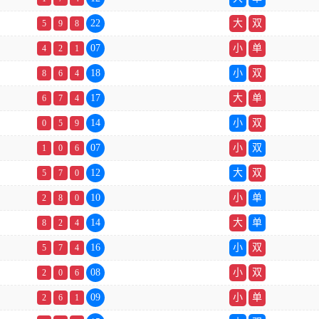
22
大
双
5
9
8
07
小
单
4
2
1
18
小
双
8
6
4
17
大
单
6
7
4
14
小
双
0
5
9
07
小
双
1
0
6
12
大
双
5
7
0
10
小
单
2
8
0
14
大
单
8
2
4
16
小
双
5
7
4
08
小
双
2
0
6
09
小
单
2
6
1