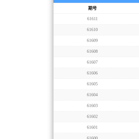
期号
61611
61610
61609
61608
61607
61606
61605
61604
61603
61602
61601
61600