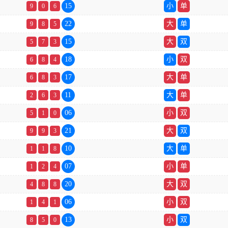
15
小
单
9
0
6
22
大
单
9
8
5
15
大
双
5
7
3
18
小
双
6
8
4
17
大
单
6
8
3
11
大
单
2
6
3
06
小
双
5
1
0
21
大
双
9
9
3
10
大
单
1
1
8
07
小
单
1
2
4
20
大
双
4
8
8
06
小
双
1
4
1
13
小
双
8
5
0