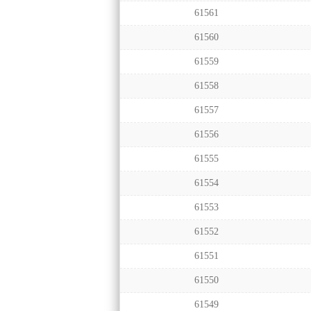
61561
61560
61559
61558
61557
61556
61555
61554
61553
61552
61551
61550
61549