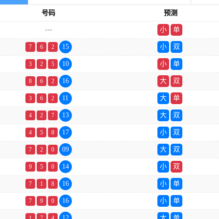
号码
预测
---
小
单
15
小
双
7
6
2
10
小
单
3
2
5
16
大
双
8
6
2
11
大
单
3
6
2
13
大
双
4
2
7
17
小
双
4
5
8
09
大
双
7
2
0
14
小
双
9
5
0
16
小
单
7
1
8
16
小
单
7
9
0
12
大
单
1
7
4