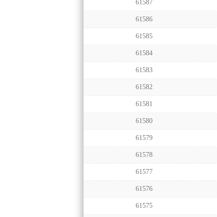
61587
61586
61585
61584
61583
61582
61581
61580
61579
61578
61577
61576
61575