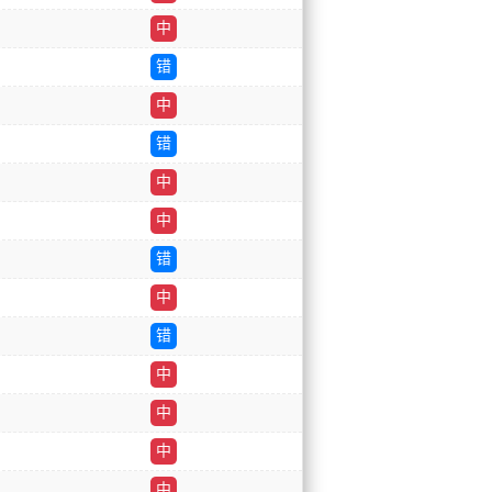
中
错
中
错
中
中
错
中
错
中
中
中
中