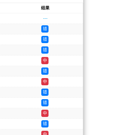
结果
---
错
错
错
中
错
中
错
错
中
错
中