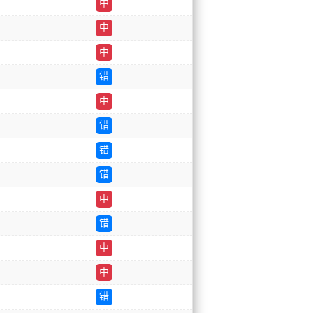
中
中
中
错
中
错
错
错
中
错
中
中
错