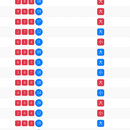
18
大
2
8
8
19
大
9
6
4
17
大
6
2
9
12
大
2
7
3
11
小
6
1
4
09
大
0
9
0
11
大
6
2
3
18
小
3
8
7
18
大
1
8
9
14
小
4
5
5
20
大
6
6
8
12
小
2
6
4
10
大
7
0
3