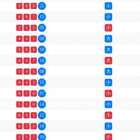
21
小
5
8
8
15
小
8
0
7
05
小
2
1
2
08
大
4
3
1
10
大
5
0
5
14
大
4
3
7
08
大
3
4
1
15
小
8
4
3
07
小
6
1
0
14
小
5
1
8
12
小
8
3
1
16
小
6
7
3
10
小
2
1
7