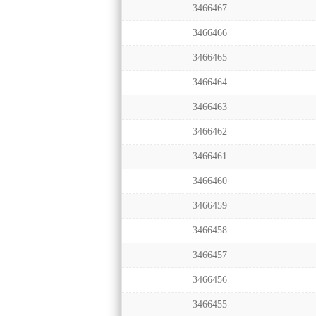
3466467
3466466
3466465
3466464
3466463
3466462
3466461
3466460
3466459
3466458
3466457
3466456
3466455