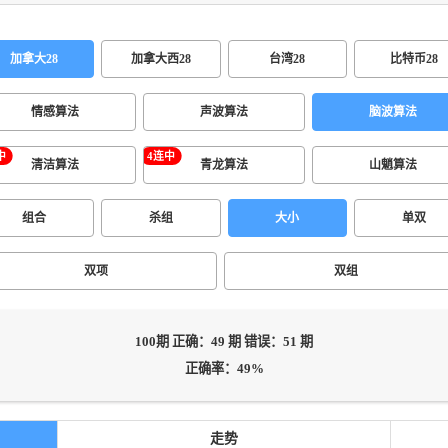
加拿大28
加拿大西28
台湾28
比特币28
情感算法
声波算法
脑波算法
清洁算法
青龙算法
山魈算法
组合
杀组
大小
单双
双项
双组
100期 正确：49 期 错误：51 期
正确率：49%
走势