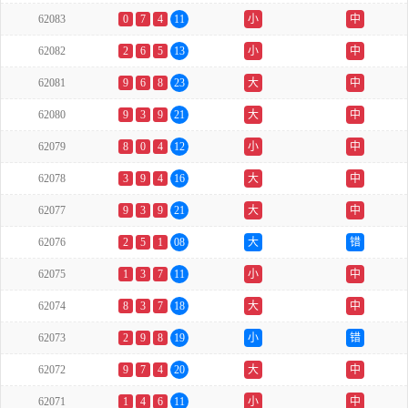
62083
0
7
4
11
小
中
62082
2
6
5
13
小
中
62081
9
6
8
23
大
中
62080
9
3
9
21
大
中
62079
8
0
4
12
小
中
62078
3
9
4
16
大
中
62077
9
3
9
21
大
中
62076
2
5
1
08
大
错
62075
1
3
7
11
小
中
62074
8
3
7
18
大
中
62073
2
9
8
19
小
错
62072
9
7
4
20
大
中
62071
1
4
6
11
小
中