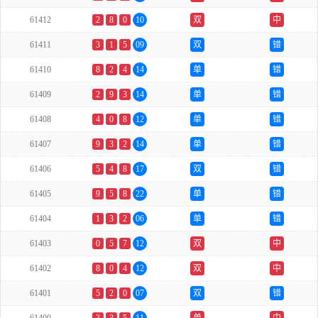
61412
2
8
0
10
双
中
61411
3
1
5
09
双
错
61410
8
2
4
14
单
错
61409
2
9
3
14
单
错
61408
4
0
8
12
单
错
61407
9
3
2
14
单
错
61406
5
4
8
17
双
错
61405
9
5
8
22
单
错
61404
1
3
2
06
单
错
61403
0
5
7
12
双
中
61402
8
0
4
12
双
中
61401
5
2
0
07
双
错