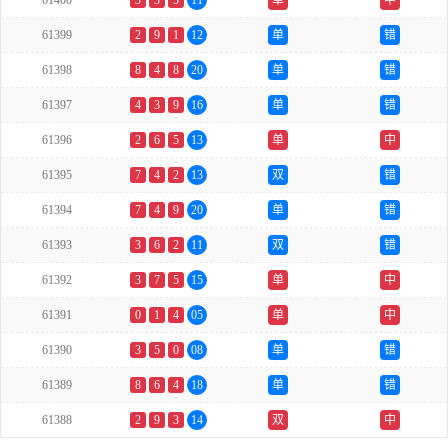
61400
3
3
5
11
单
中
61399
2
9
1
12
单
错
61398
8
4
8
20
单
错
61397
4
3
9
16
单
错
61396
2
6
5
13
单
中
61395
7
4
2
13
双
错
61394
7
4
9
20
单
错
61393
3
6
2
11
双
错
61392
3
7
5
15
单
中
61391
0
1
4
05
单
中
61390
3
5
0
08
单
错
61389
8
6
4
18
单
错
61388
2
9
3
14
双
中