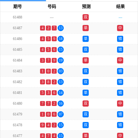
期号
号码
预测
结果
61488
---
双
---
61487
4
2
7
13
单
中
61486
4
5
9
18
单
错
61485
4
5
6
15
双
错
61484
3
7
9
19
单
中
61483
1
0
2
03
双
错
61482
3
8
2
13
双
错
61481
5
3
6
14
单
错
61480
7
7
2
16
双
中
61479
1
0
6
07
双
错
61478
9
4
2
15
双
错
61477
4
7
4
15
单
中