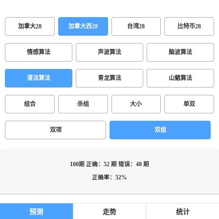
加拿大28
加拿大西28
台湾28
比特币28
情感算法
声波算法
脑波算法
清洁算法
青龙算法
山魈算法
组合
杀组
大小
单双
双项
双组
100期 正确：52 期 错误：48 期
正确率：52%
预测
走势
统计