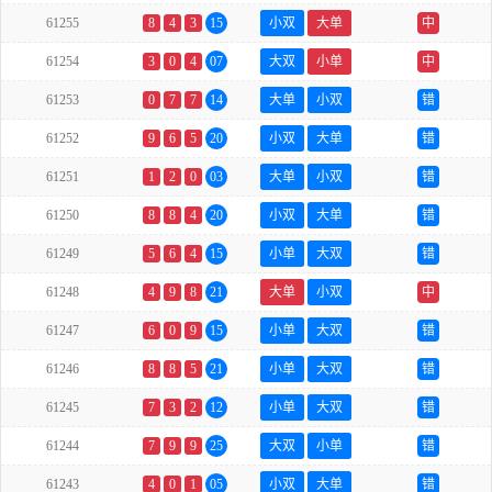
61255
8
4
3
15
小双
大单
中
61254
3
0
4
07
大双
小单
中
61253
0
7
7
14
大单
小双
错
61252
9
6
5
20
小双
大单
错
61251
1
2
0
03
大单
小双
错
61250
8
8
4
20
小双
大单
错
61249
5
6
4
15
小单
大双
错
61248
4
9
8
21
大单
小双
中
61247
6
0
9
15
小单
大双
错
61246
8
8
5
21
小单
大双
错
61245
7
3
2
12
小单
大双
错
61244
7
9
9
25
大双
小单
错
61243
4
0
1
05
小双
大单
错