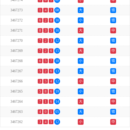
3467274
1
0
1
02
小
中
3467273
1
4
3
08
大
错
3467272
6
2
8
16
小
错
3467271
8
3
5
16
大
中
3467270
7
2
3
12
大
错
3467269
7
2
6
15
大
中
3467268
6
5
7
18
小
错
3467267
5
2
6
13
大
错
3467266
3
5
4
12
小
中
3467265
5
8
6
19
小
错
3467264
7
1
6
14
大
中
3467263
4
0
1
05
大
错
3467262
3
4
5
12
小
中