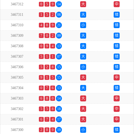
3467312
0
5
9
14
大
中
3467311
1
5
2
08
大
错
3467310
4
8
9
21
小
错
3467309
7
0
2
09
大
错
3467308
0
9
4
13
大
错
3467307
5
1
1
07
大
错
3467306
5
2
8
15
小
错
3467305
9
1
5
15
大
中
3467304
0
7
6
13
大
错
3467303
6
8
0
14
大
中
3467302
5
5
8
18
大
中
3467301
6
7
4
17
大
中
3467300
2
8
9
19
小
错