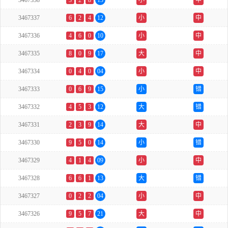
3467338
3
2
8
13
小
中
3467337
6
2
4
12
小
中
3467336
4
6
0
10
小
中
3467335
8
0
9
17
大
中
3467334
0
4
0
04
小
中
3467333
0
6
9
15
小
错
3467332
4
5
3
12
大
错
3467331
2
3
9
14
大
中
3467330
9
5
0
14
小
错
3467329
4
1
4
09
小
中
3467328
6
6
1
13
大
错
3467327
0
2
2
04
小
中
3467326
9
5
7
21
大
中