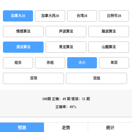
加拿大28
加拿大西28
台湾28
比特币28
情感算法
声波算法
脑波算法
清洁算法
青龙算法
山魈算法
组合
杀组
大小
单双
双项
双组
100期 正确：49 期 错误：51 期
正确率：49%
预测
走势
统计