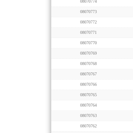
08070774
08070773
08070772
08070771
08070770
08070769
08070768
08070767
08070766
08070765
08070764
08070763
08070762