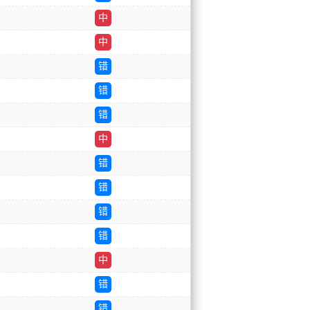
中
中
错
错
错
中
错
错
错
错
中
错
错