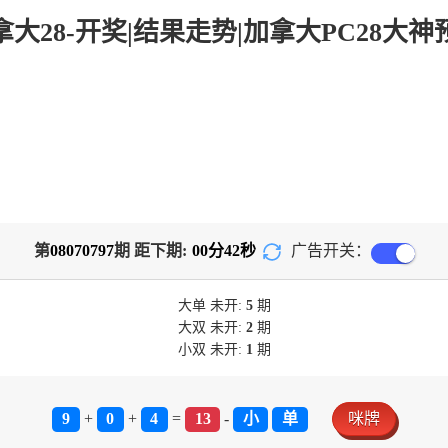
第
08070797
期 距下期:
00
分
42
秒
广告开关：
大单
未开:
5
期
大双
未开:
2
期
小双
未开:
1
期
9
+
0
+
4
=
13
-
小
单
咪牌