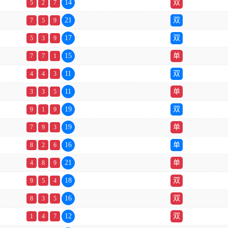
14
双
5
2
7
21
双
7
5
9
17
双
5
3
9
15
单
7
7
1
11
双
4
4
3
11
单
3
3
5
19
双
9
1
9
19
单
7
9
3
16
单
8
2
6
21
单
4
8
9
18
双
9
5
4
16
双
8
3
5
12
双
1
4
7