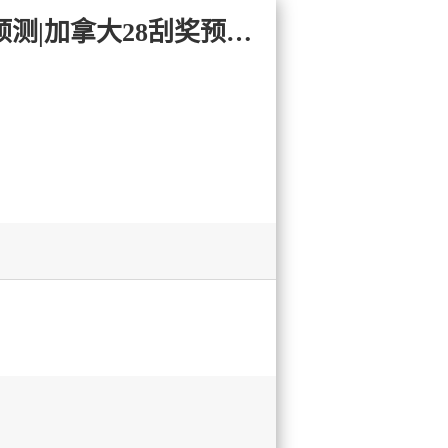
在线地址-28YC.com 加拿大28-开奖|结果走势|加拿大PC28大神预测|加拿大28刮奖预测|加拿大PC历史走势|加拿大结果咪牌查询