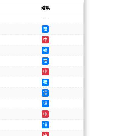
结果
---
错
中
错
错
中
错
错
错
中
错
中